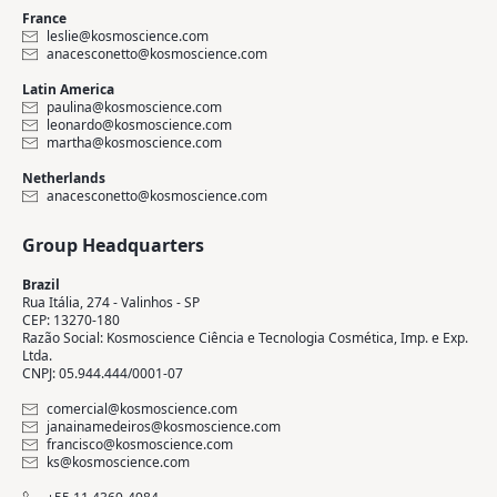
France
leslie@kosmoscience.com
anacesconetto@kosmoscience.com
Latin America
paulina@kosmoscience.com
leonardo@kosmoscience.com
martha@kosmoscience.com
Netherlands
anacesconetto@kosmoscience.com
Group Headquarters
Brazil
Rua Itália, 274 - Valinhos - SP
CEP: 13270-180
Razão Social: Kosmoscience Ciência e Tecnologia Cosmética, Imp. e Exp.
Ltda.
CNPJ: 05.944.444/0001-07
comercial@kosmoscience.com
janainamedeiros@kosmoscience.com
francisco@kosmoscience.com
ks@kosmoscience.com